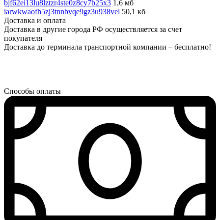
bjf62ei13lu8lztzr4ste0z8cy7b25x3
1,6 мб
iarwkwaofh5zj3tnnbvqe9gz3u938vel
50,1 кб
Доставка и оплата
Доставка в другие города РФ осуществляется за счет
покупателя
Доставка до терминала транспортной компании – бесплатно!
Способы оплаты