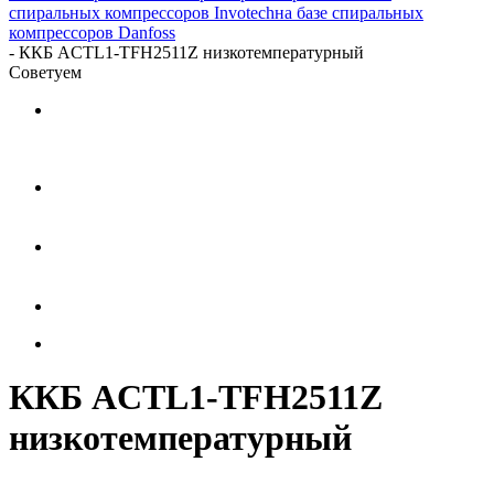
спиральных компрессоров Invotech
на базе спиральных
компрессоров Danfoss
-
ККБ АCTL1-TFH2511Z низкотемпературный
Советуем
ККБ АCTL1-TFH2511Z
низкотемпературный