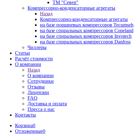
ТМ "Север"
Компрессорно-конденсаторные агрегаты
Назад
Компрессорно-конденсаторные агрегаты
на базе поршневых компрессоров Tecumseh
на базе спиральных компрессоров Copeland
на базе спиральных компрессоров Invotech
на базе спиральных компрессоров Danfoss
Чиллеры
Статьи
Расчёт стоимости
О компании
Назад
О компании
Сотрудники
Отзывы
Лицензии
FAQ
Доставка и оплата
Пресса о нас
Контакты
Корзина
0
Отложенные
0