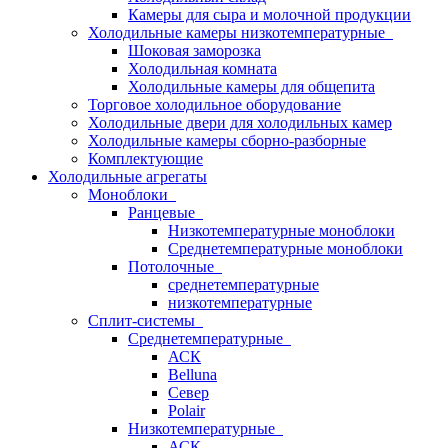
Камеры для сыра и молочной продукции
Холодильные камеры низкотемпературные
Шоковая заморозка
Холодильная комната
Холодильные камеры для общепита
Торговое холодильное оборудование
Холодильные двери для холодильных камер
Холодильные камеры сборно-разборные
Комплектующие
Холодильные агрегаты
Моноблоки
Ранцевые
Низкотемпературные моноблоки
Среднетемпературные моноблоки
Потолочные
среднетемпературные
низкотемпературные
Сплит-системы
Среднетемпературные
АСК
Belluna
Север
Polair
Низкотемпературные
АСК