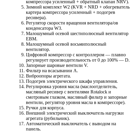
компрессора усиленный + обратный клапан NRV).
Зимний комплект W2 (KVR + NRD + обогреватель
картера компрессора усиленный + подогрев
ресивера).
Регулятор скорости вращения вентилятора/ов
конденсатора W3.
Малошумный осевой шестиполюсный вентилятор
EBM.
Малошумный осевой восьмиполюсный
вентилятор.
Цифровой компрессор с контроллером — плавно
регулирует производительность от 0 до 100% — D.
Запорные шаровые вентили V.
Фильтр на всасывании А.
Виброопоры агрегата.
Подогрев электрического шкафа управления.
Регулировка уровня масла (маслоотделитель,
масляный ресивер с вентилями Rotalock и
смотровым глазком, масляный фильтр и запорные
вентили, регулятор уровня масла в компрессоре).
Ручки для корпуса.
Внешний электрический выключатель нагрузки
агрегата (рубильник).
Автоматический выключатель с выводом на
панель.