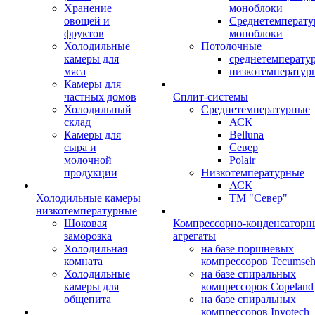
Хранение
моноблоки
овощей и
Среднетемперат
фруктов
моноблоки
Холодильные
Потолочные
камеры для
среднетемперату
мяса
низкотемператур
Камеры для
частных домов
Сплит-системы
Холодильный
Среднетемпературные
склад
АСК
Камеры для
Belluna
сыра и
Север
молочной
Polair
продукции
Низкотемпературные
АСК
Холодильные камеры
ТМ "Север"
низкотемпературные
Шоковая
Компрессорно-конденсаторн
заморозка
агрегаты
Холодильная
на базе поршневых
комната
компрессоров Tecumse
Холодильные
на базе спиральных
камеры для
компрессоров Copeland
общепита
на базе спиральных
компрессоров Invotech