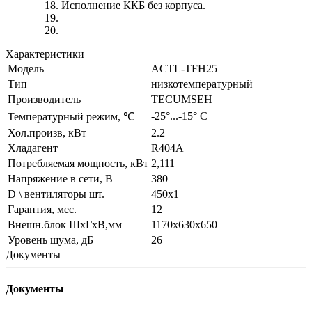
Исполнение ККБ без корпуса.
Характеристики
Модель
АCTL-TFH25
Тип
низкотемпературный
Производитель
TECUMSEH
-25°...-15° C
Температурный режим, ℃
Хол.произв, кВт
2.2
Хладагент
R404A
Потребляемая мощность, кВт
2,111
Напряжение в сети, В
380
D \ вентиляторы шт.
450х1
Гарантия, мес.
12
Внешн.блок ШхГхВ,мм
1170x630x650
Уровень шума, дБ
26
Документы
Документы