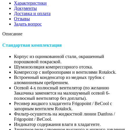
Характеристики
Документы
Доставка и оплата
Отзывы
Задать вопрос
Описание
Стандартная комплектация
Корпус из оцинкованной стали, окрашенный
порошковой покраской.
Шумоизоляция компрессорного отсека.
Компрессор с виброопорами и вентилями Rotalock.
Встроенный конденсатор из медных трубок с
алюминиевым оребрением.
Осевой 4-х полюсный вентилятор (по желанию
Заказчика заменяется на малошумный осевой 6-
полюсный вентилятор без доплаты).
Ресивер жидкого хладагента Frigopoint / BeCool с
запорным вентилем Rotalock.
Фильтр-осушитель на жидкостной линии Danfoss /
Frigopoint / BeCool.
Индикатор содержания влаги в хладагенте.
Защитное реле сдвоенное высокого и низкого давления