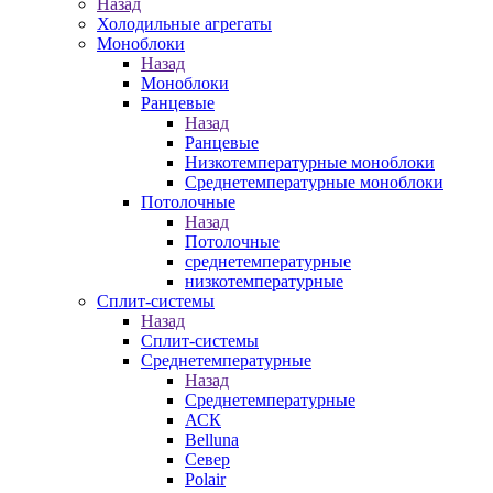
Назад
Холодильные агрегаты
Моноблоки
Назад
Моноблоки
Ранцевые
Назад
Ранцевые
Низкотемпературные моноблоки
Среднетемпературные моноблоки
Потолочные
Назад
Потолочные
среднетемпературные
низкотемпературные
Сплит-системы
Назад
Сплит-системы
Среднетемпературные
Назад
Среднетемпературные
АСК
Belluna
Север
Polair