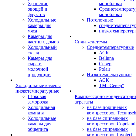
Хранение
моноблоки
овощей и
Среднетемперат
фруктов
моноблоки
Холодильные
Потолочные
камеры для
среднетемперату
мяса
низкотемператур
Камеры для
частных домов
Сплит-системы
Холодильный
Среднетемпературные
склад
АСК
Камеры для
Belluna
сыра и
Север
молочной
Polair
продукции
Низкотемпературные
АСК
Холодильные камеры
ТМ "Север"
низкотемпературные
Шоковая
Компрессорно-конденсаторн
заморозка
агрегаты
Холодильная
на базе поршневых
комната
компрессоров Tecumse
Холодильные
на базе спиральных
камеры для
компрессоров Copeland
общепита
на базе спиральных
компрессоров Invotech