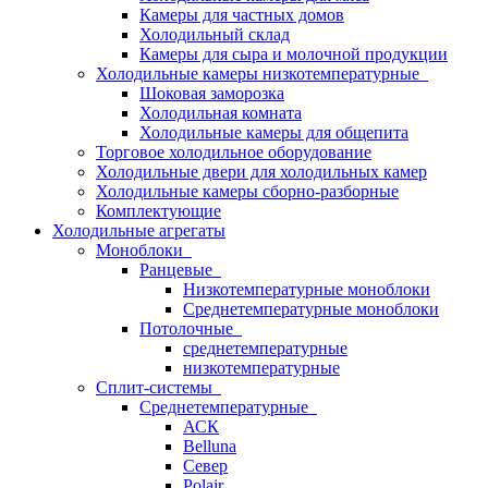
Камеры для частных домов
Холодильный склад
Камеры для сыра и молочной продукции
Холодильные камеры низкотемпературные
Шоковая заморозка
Холодильная комната
Холодильные камеры для общепита
Торговое холодильное оборудование
Холодильные двери для холодильных камер
Холодильные камеры сборно-разборные
Комплектующие
Холодильные агрегаты
Моноблоки
Ранцевые
Низкотемпературные моноблоки
Среднетемпературные моноблоки
Потолочные
среднетемпературные
низкотемпературные
Сплит-системы
Среднетемпературные
АСК
Belluna
Север
Polair