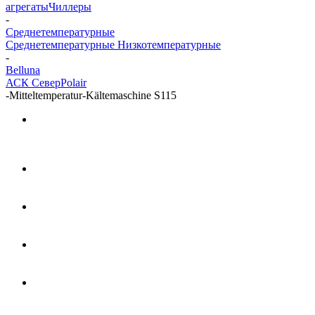
агрегаты
Чиллеры
-
Среднетемпературные
Среднетемпературные
Низкотемпературные
-
Belluna
АСК
Север
Polair
-
Mitteltemperatur-Kältemaschine S115