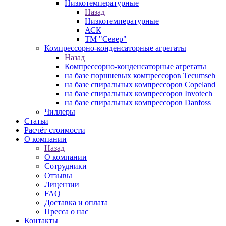
Низкотемпературные
Назад
Низкотемпературные
АСК
ТМ "Север"
Компрессорно-конденсаторные агрегаты
Назад
Компрессорно-конденсаторные агрегаты
на базе поршневых компрессоров Tecumseh
на базе спиральных компрессоров Copeland
на базе спиральных компрессоров Invotech
на базе спиральных компрессоров Danfoss
Чиллеры
Статьи
Расчёт стоимости
О компании
Назад
О компании
Сотрудники
Отзывы
Лицензии
FAQ
Доставка и оплата
Пресса о нас
Контакты