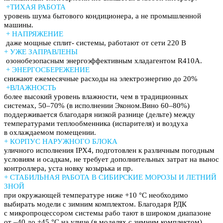
+
ТИХАЯ РАБОТА
уровень шума бытового кондиционера, а не промышленной
машины.
+ НАПРЯЖЕНИЕ
даже мощные сплит- системы, работают от сети 220 В
+ УЖЕ ЗАПРАВЛЕНЫ
озонобезопасным энергоэффективным хладагентом R410A.
+ ЭНЕРГОСБЕРЕЖЕНИЕ
снижают ежемесячные расходы на электроэнергию до 20%
+ВЛАЖНОСТЬ
более высокий уровень влажности, чем в традиционных
системах, 50–70% (в исполнении Эконом.Вино 60–80%)
поддерживается благодаря низкой разнице (дельте) между
температурами теплообменника (испарителя) и воздуха
в охлаждаемом помещении.
+ КОРПУС НАРУЖНОГО БЛОКА
уличного исполнения IPX4, подготовлен к различным погодным
условиям и осадкам, не требует дополнительных затрат на вынос
контроллера, уста новку козырька и пр.
+ СТАБИЛЬНАЯ РАБОТА В СИБИРСКИЕ МОРОЗЫ И ЛЕТНИЙ
ЗНОЙ
при окружающей температуре ниже +10 °C необходимо
выбирать модели с зимним комплектом. Благодаря РДК
с микропроцессором системы рабо тают в широком диапазоне
от –40 до +45 °C на улице (в моделях с зимним комплектом).