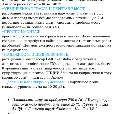
Аналоги работают от –30 до +40 °C.
+УВЕЛИЧЕННАЯ ТРАССА И ПЕРЕПАД ВЫСОТ
расстояние между внутренним и наружным блоками от 5 до
40 м и перепад высот без маслоподъёмных петель — до 7 м
позволяют устанавливать сплит- системы в удобном месте
(у аналогов — не более 5 м и 3 м).
+ПРОСТОЙ МОНТАЖ
простое подключение электрики и автоматики. На вальцовочном
соединении, не требуется пайка при монтаже (нет огневых работ
на объекте). Для монтажа достаточно квалификации монтажника
кондиционеров.
+НАДЁЖНОСТЬ И ДОЛГОВЕЧНОСТЬ
ротационный компрессор GMCC-Toshiba с отделителем
жидкости, своё собственное ПО, современная автоматика, более
8 уровней защит - ставят надёжность систем выше всех
существующих аналогов. ОПЦИИ Защита по напряжению и току
(монитор сети) — для серии Эконом.
+
Дополнительная вибро-шумоизоляция
наружного блока
(снижает уровень шума на 10-20 дБ).
Плотность загрузки продукции 250 кг/м³ / Температура
загружаемого продукта не выше 25 °С /
Уровень шума
54 Дб /
Диаметр труб:
Жидкость 1/4 "
Газ 3/8 "