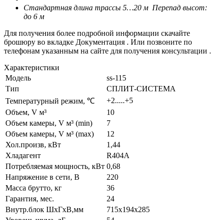
Стандартная длина трассы 5…20 м
Перепад высот:
до 6 м
Для получения более подробной информации скачайте
брошюру во вкладке Документация . Или позвоните по
телефонам указанным на сайте для получения консультации .
Характеристики
Модель
ss-115
Тип
СПЛИТ-СИСТЕМА
+2.....+5
Температурный режим, ℃
Объем, V м³
10
Объем камеры, V м³ (min)
7
Объем камеры, V м³ (max)
12
Хол.произв, кВт
1,44
Хладагент
R404A
Потребляемая мощность, кВт
0,68
Напряжение в сети, В
220
Масса брутто, кг
36
Гарантия, мес.
24
Внутр.блок ШхГхВ,мм
715х194х285