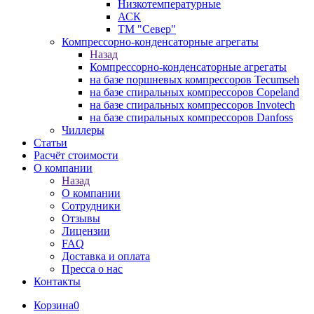
Низкотемпературные
АСК
ТМ "Север"
Компрессорно-конденсаторные агрегаты
Назад
Компрессорно-конденсаторные агрегаты
на базе поршневых компрессоров Tecumseh
на базе спиральных компрессоров Copeland
на базе спиральных компрессоров Invotech
на базе спиральных компрессоров Danfoss
Чиллеры
Статьи
Расчёт стоимости
О компании
Назад
О компании
Сотрудники
Отзывы
Лицензии
FAQ
Доставка и оплата
Пресса о нас
Контакты
Корзина
0