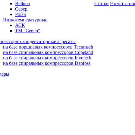
Belluna
Статьи
Расчёт сто
Север
Polair
Низкотемпературные
АСК
ТМ "Север"
прессорно-конденсаторные агрегаты
на базе поршневых компрессоров Tecumseh
на базе спиральных компрессоров Copeland
на базе спиральных компрессоров Invotech
на базе спиральных компрессоров Danfoss
леры