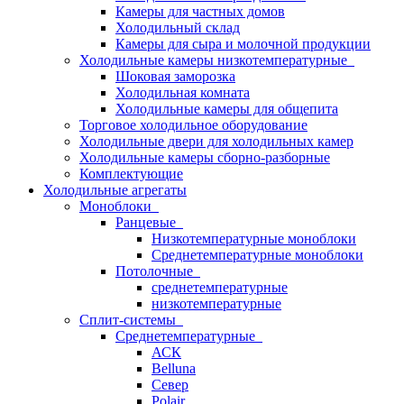
Камеры для частных домов
Холодильный склад
Камеры для сыра и молочной продукции
Холодильные камеры низкотемпературные
Шоковая заморозка
Холодильная комната
Холодильные камеры для общепита
Торговое холодильное оборудование
Холодильные двери для холодильных камер
Холодильные камеры сборно-разборные
Комплектующие
Холодильные агрегаты
Моноблоки
Ранцевые
Низкотемпературные моноблоки
Среднетемпературные моноблоки
Потолочные
среднетемпературные
низкотемпературные
Сплит-системы
Среднетемпературные
АСК
Belluna
Север
Polair