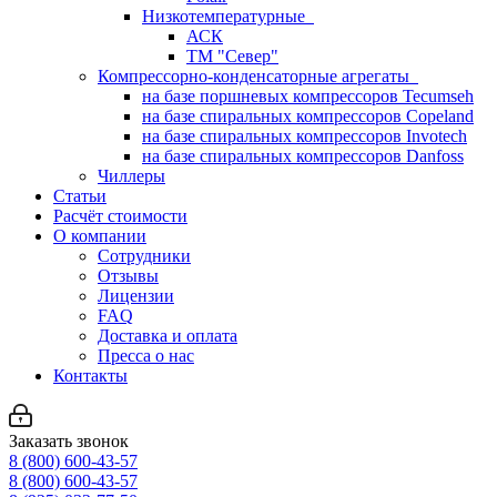
Низкотемпературные
АСК
ТМ "Север"
Компрессорно-конденсаторные агрегаты
на базе поршневых компрессоров Tecumseh
на базе спиральных компрессоров Copeland
на базе спиральных компрессоров Invotech
на базе спиральных компрессоров Danfoss
Чиллеры
Статьи
Расчёт стоимости
О компании
Сотрудники
Отзывы
Лицензии
FAQ
Доставка и оплата
Пресса о нас
Контакты
Заказать звонок
8 (800) 600-43-57
8 (800) 600-43-57