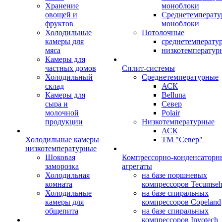
Хранение
моноблоки
овощей и
Среднетемперат
фруктов
моноблоки
Холодильные
Потолочные
камеры для
среднетемперату
мяса
низкотемператур
Камеры для
частных домов
Сплит-системы
Холодильный
Среднетемпературные
склад
АСК
Камеры для
Belluna
сыра и
Север
молочной
Polair
продукции
Низкотемпературные
АСК
Холодильные камеры
ТМ "Север"
низкотемпературные
Шоковая
Компрессорно-конденсаторн
заморозка
агрегаты
Холодильная
на базе поршневых
комната
компрессоров Tecumse
Холодильные
на базе спиральных
камеры для
компрессоров Copeland
общепита
на базе спиральных
компрессоров Invotech