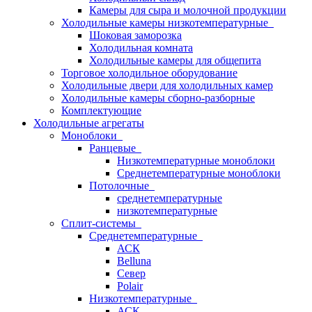
Камеры для сыра и молочной продукции
Холодильные камеры низкотемпературные
Шоковая заморозка
Холодильная комната
Холодильные камеры для общепита
Торговое холодильное оборудование
Холодильные двери для холодильных камер
Холодильные камеры сборно-разборные
Комплектующие
Холодильные агрегаты
Моноблоки
Ранцевые
Низкотемпературные моноблоки
Среднетемпературные моноблоки
Потолочные
среднетемпературные
низкотемпературные
Сплит-системы
Среднетемпературные
АСК
Belluna
Север
Polair
Низкотемпературные
АСК