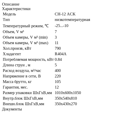
Описание
Характеристики
Модель
СН-12 ACK
Тип
низкотемпературная
-25...-10
Температурный режим, ℃
Объем, V м³
7
Объем камеры, V м³ (min)
3
Объем камеры, V м³ (max)
11
Хол.произв, кВт
790
Хладагент
R404A
Потребляемая мощность, кВт
0.84
Длина струи , м
5
Расход воздуха, м³/час
400
Напряжение в сети, В
220
Масса брутто, кг
105
Гарантия, мес.
12
Размер упаковки ШхГхВ,мм
1010x600x1050
Внутр.блок ШхГхВ,мм
350x540x810
Внешн.блок ШхГхВ,мм
350х430х270
Документы