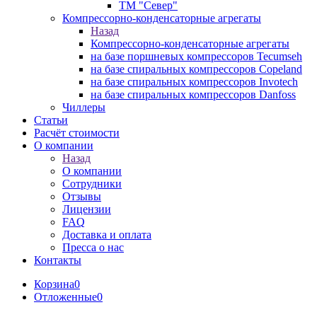
ТМ "Север"
Компрессорно-конденсаторные агрегаты
Назад
Компрессорно-конденсаторные агрегаты
на базе поршневых компрессоров Tecumseh
на базе спиральных компрессоров Copeland
на базе спиральных компрессоров Invotech
на базе спиральных компрессоров Danfoss
Чиллеры
Статьи
Расчёт стоимости
О компании
Назад
О компании
Сотрудники
Отзывы
Лицензии
FAQ
Доставка и оплата
Пресса о нас
Контакты
Корзина
0
Отложенные
0