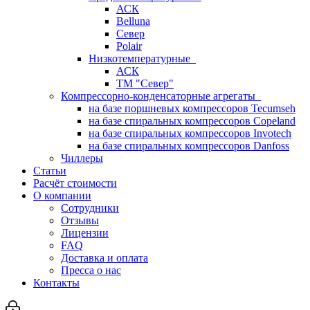
АСК
Belluna
Север
Polair
Низкотемпературные
АСК
ТМ "Север"
Компрессорно-конденсаторные агрегаты
на базе поршневых компрессоров Tecumseh
на базе спиральных компрессоров Copeland
на базе спиральных компрессоров Invotech
на базе спиральных компрессоров Danfoss
Чиллеры
Статьи
Расчёт стоимости
О компании
Сотрудники
Отзывы
Лицензии
FAQ
Доставка и оплата
Пресса о нас
Контакты