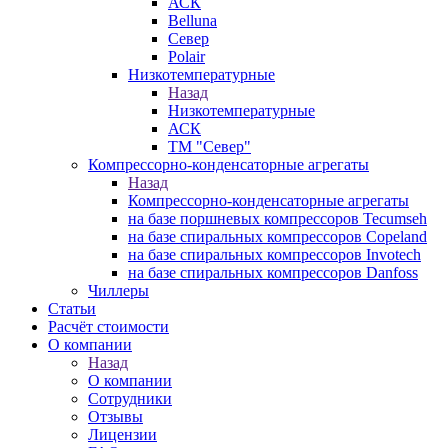
АСК
Belluna
Север
Polair
Низкотемпературные
Назад
Низкотемпературные
АСК
ТМ "Север"
Компрессорно-конденсаторные агрегаты
Назад
Компрессорно-конденсаторные агрегаты
на базе поршневых компрессоров Tecumseh
на базе спиральных компрессоров Copeland
на базе спиральных компрессоров Invotech
на базе спиральных компрессоров Danfoss
Чиллеры
Статьи
Расчёт стоимости
О компании
Назад
О компании
Сотрудники
Отзывы
Лицензии