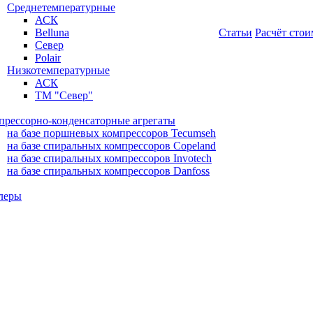
Среднетемпературные
АСК
Belluna
Статьи
Расчёт сто
Север
Polair
Низкотемпературные
АСК
ТМ "Север"
прессорно-конденсаторные агрегаты
на базе поршневых компрессоров Tecumseh
на базе спиральных компрессоров Copeland
на базе спиральных компрессоров Invotech
на базе спиральных компрессоров Danfoss
леры